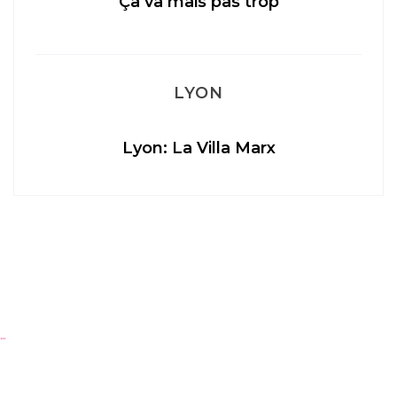
Ça va mais pas trop
LYON
Lyon: La Villa Marx
…
Ap