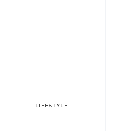
Correcteur Super BB Erborian
Un sourire parfait avec Dr
Smile
Ma rosacée : comment je l’ai
traité
LIFESTYLE
Ça va mais pas trop