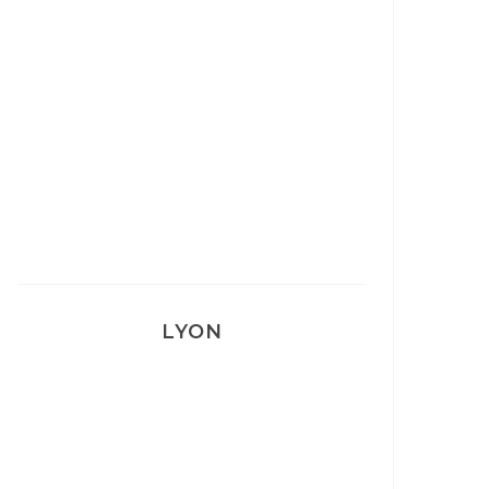
Mon Post Partum
Mon accouchement
LYON
Lyon: La Villa Marx