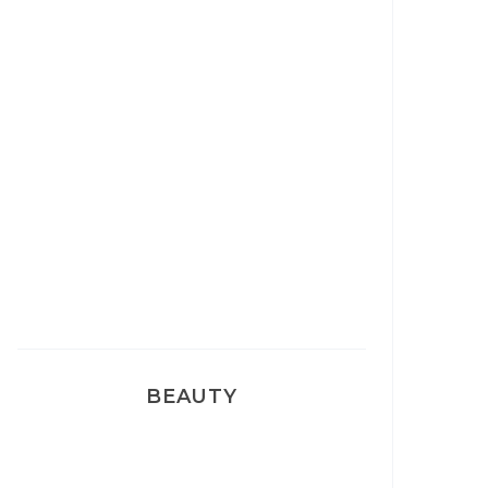
Pyjamas nounours matchy
BEAUTY