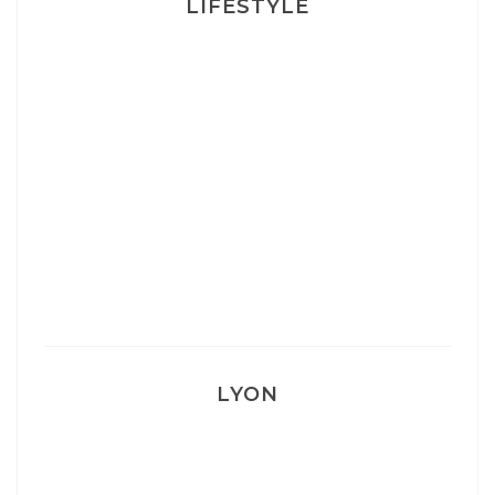
LIFESTYLE
Ça va mais pas trop
Mon Post Partum
Mon accouchement
LYON
Lyon: La Villa Marx