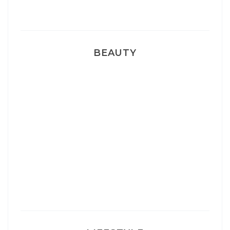
Pyjamas nounours matchy
BEAUTY
Correcteur Super BB Erborian
Un sourire parfait avec Dr Smile
Ma rosacée : comment je l’ai traité