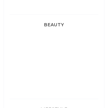
Pyjamas nounours matchy
BEAUTY
Correcteur Super BB Erborian
Un sourire parfait avec Dr Smile
Ma rosacée : comment je l’ai traité