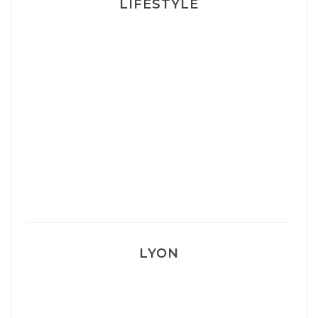
LIFESTYLE
Ça va mais pas trop
Mon Post Partum
Mon accouchement
LYON
Lyon: La Villa Marx