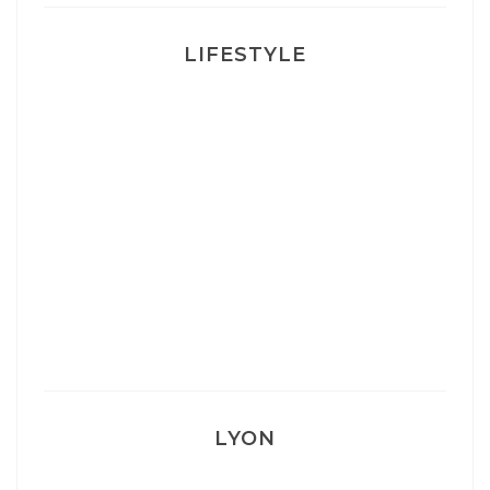
LIFESTYLE
Ça va mais pas trop
Mon Post Partum
Mon accouchement
LYON