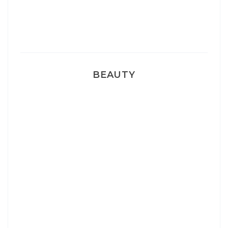
Pyjamas nounours matchy
BEAUTY
Correcteur Super BB Erborian
Un sourire parfait avec Dr Smile
Ma rosacée : comment je l’ai traité