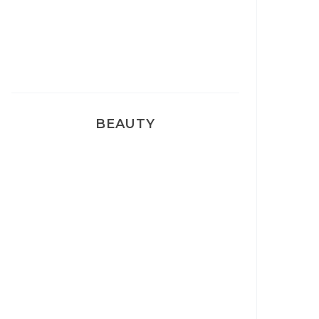
Pyjamas nounours matchy
BEAUTY
Correcteur Super BB Erborian
Un sourire parfait avec Dr
Smile