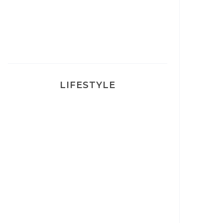
Ma rosacée : comment je l’ai
traité
LIFESTYLE
Ça va mais pas trop
Mon Post Partum
Mon accouchement