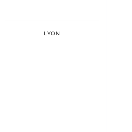
LYON
Lyon: La Villa Marx
Aperitivo & Épicerie italienne à
Lyon
Lyon : Le Desjeuneur