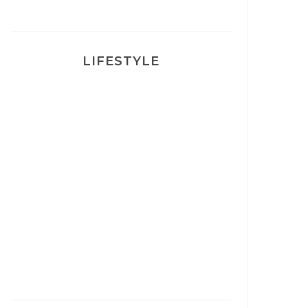
LIFESTYLE
Ça va mais pas trop
Mon Post Partum
Mon accouchement