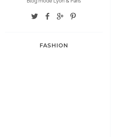
Blog mode Lyon & Paris
FASHION
Josef Dr Martens
Sélection Léopard
Pyjamas nounours matchy