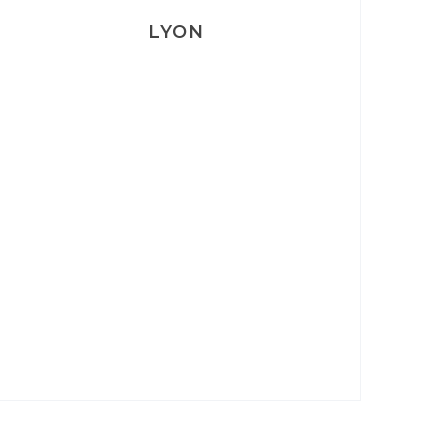
LYON
Lyon: La Villa Marx
Aperitivo & Épicerie italienne à
Lyon
Lyon : Le Desjeuneur