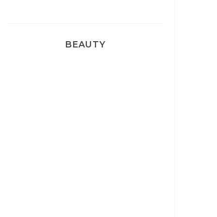
BEAUTY
Correcteur Super BB Erborian
Un sourire parfait avec Dr
Smile
Ma rosacée : comment je l’ai
traité