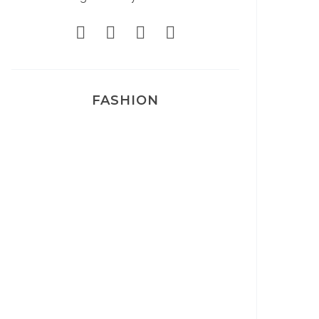
FASHION
Josef Dr Martens
Sélection Léopard
Pyjamas nounours matchy