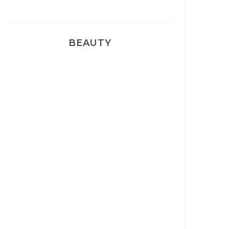
BEAUTY
Correcteur Super BB Erborian
Un sourire parfait avec Dr
Smile
Ma rosacée : comment je l’ai
traité