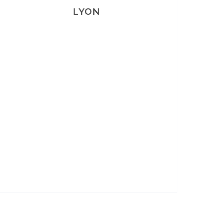
LYON
Lyon: La Villa Marx
Aperitivo & Épicerie italienne à
Lyon
Lyon : Le Desjeuneur