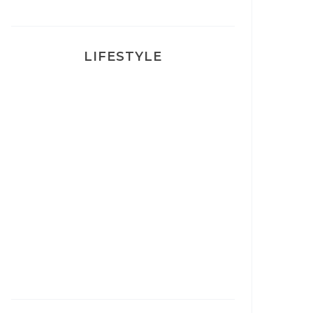
LIFESTYLE
Ça va mais pas trop
Mon Post Partum
Mon accouchement