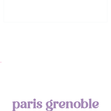
Lyon : Le Desjeuneur
…
paris grenoble