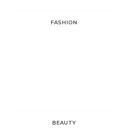
FASHION
Josef Dr Martens
Sélection Léopard
Pyjamas nounours matchy
BEAUTY