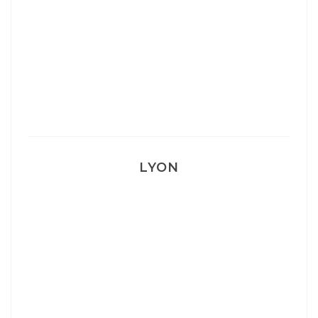
Mon Post Partum
Mon accouchement
LYON
Lyon: La Villa Marx
Aperitivo & Épicerie italienne à Lyon