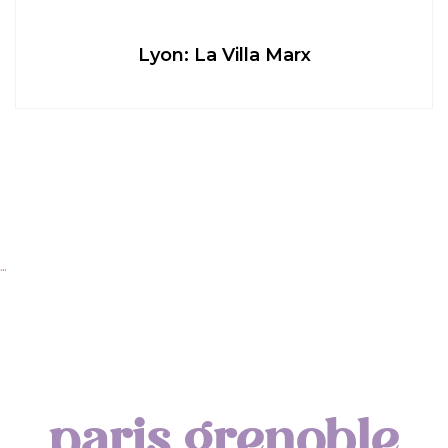
Lyon: La Villa Marx
Ap
…
paris grenoble