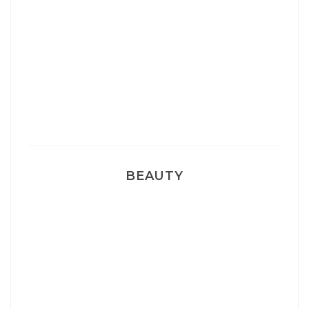
Sélection Léopard
Pyjamas nounours matchy
BEAUTY
Correcteur Super BB Erborian
Un sourire parfait avec Dr Smile