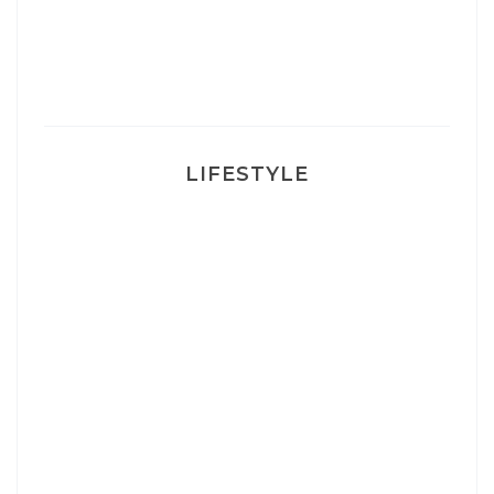
Ma rosacée : comment je l’ai traité
LIFESTYLE
Ça va mais pas trop
Mon Post Partum
Mon accouchement