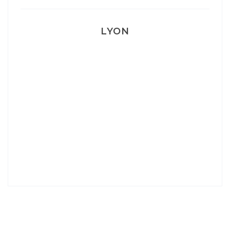
LYON
Lyon: La Villa Marx
Aperitivo & Épicerie italienne à Lyon
Lyon : Le Desjeuneur