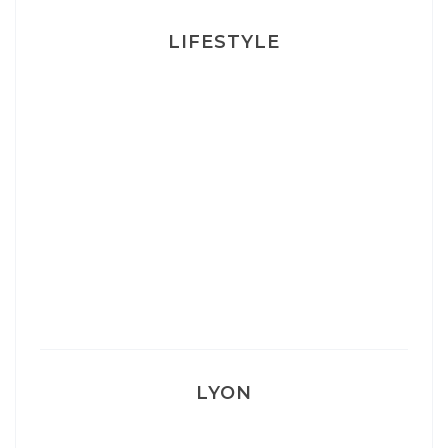
LIFESTYLE
Ça va mais pas trop
Mon Post Partum
Mon accouchement
LYON