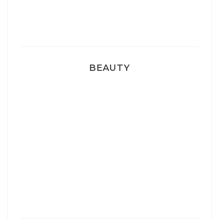
Pyjamas nounours matchy
BEAUTY
Correcteur Super BB Erborian
Un sourire parfait avec Dr Smile
Ma rosacée : comment je l’ai traité