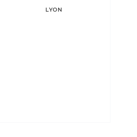
LYON
Lyon: La Villa Marx
Aperitivo & Épicerie italienne à
Lyon
Lyon : Le Desjeuneur