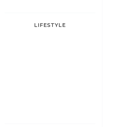
LIFESTYLE
Ça va mais pas trop
Mon Post Partum
Mon accouchement