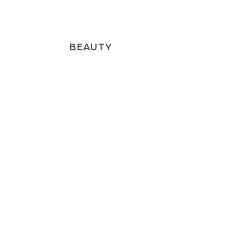
BEAUTY
Correcteur Super BB Erborian
Un sourire parfait avec Dr
Smile
Ma rosacée : comment je l’ai
traité