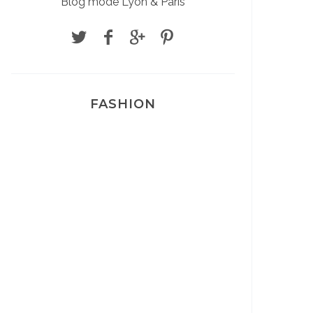
Blog mode Lyon & Paris
FASHION
Josef Dr Martens
Sélection Léopard
Pyjamas nounours matchy