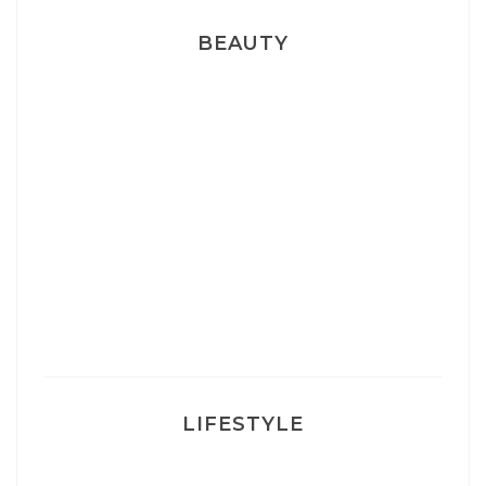
BEAUTY
Correcteur Super BB Erborian
Un sourire parfait avec Dr Smile
Ma rosacée : comment je l’ai traité
LIFESTYLE