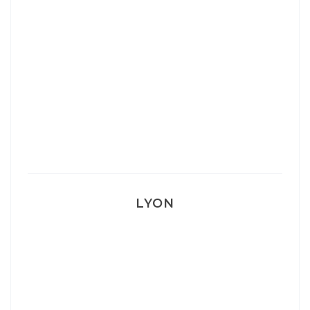
Ça va mais pas trop
Mon Post Partum
Mon accouchement
LYON
Lyon: La Villa Marx