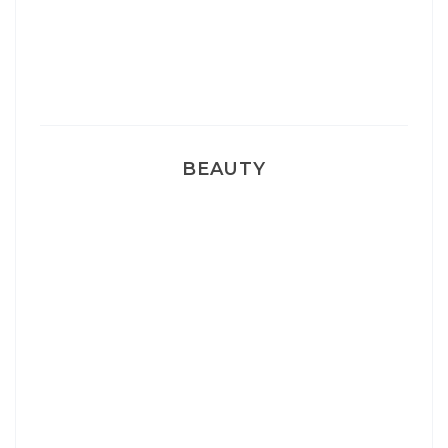
Pyjamas nounours matchy
BEAUTY
Correcteur Super BB Erborian
Un sourire parfait avec Dr Smile
Ma rosacée : comment je l’ai traité