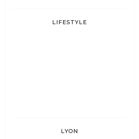
LIFESTYLE
Ça va mais pas trop
Mon Post Partum
Mon accouchement
LYON