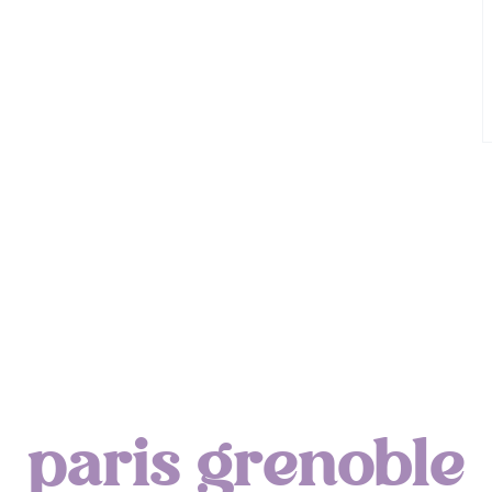
Mon accouchement
Lyon : Le Desjeuneur
paris grenoble