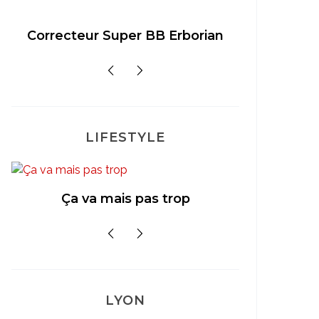
Correcteur Super BB Erborian
Un sour
LIFESTYLE
Mon
Ça va mais pas trop
LYON