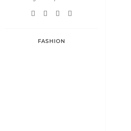
FASHION
Josef Dr Martens
Sélection Léopard
Pyjamas nounours matchy