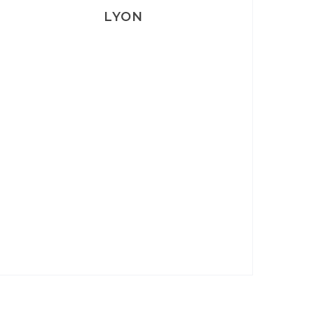
LYON
Lyon: La Villa Marx
Aperitivo & Épicerie italienne à
Lyon
Lyon : Le Desjeuneur