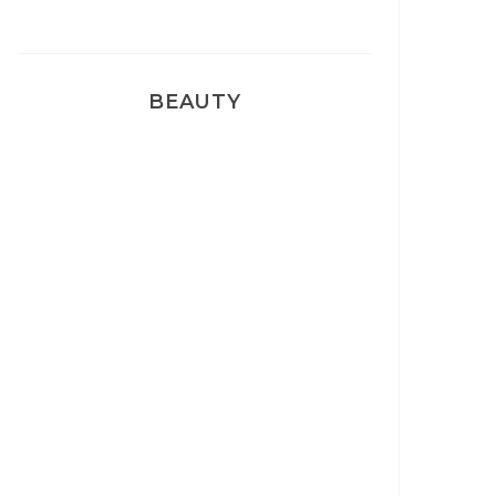
BEAUTY
Correcteur Super BB Erborian
Un sourire parfait avec Dr
Smile
Ma rosacée : comment je l’ai
traité