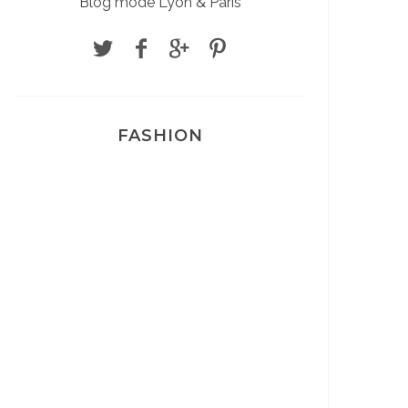
Blog mode Lyon & Paris
FASHION
Josef Dr Martens
Sélection Léopard
Pyjamas nounours matchy