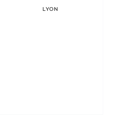
LYON
Lyon: La Villa Marx
Aperitivo & Épicerie italienne à
Lyon
Lyon : Le Desjeuneur