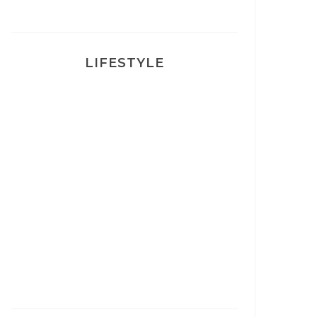
LIFESTYLE
Ça va mais pas trop
Mon Post Partum
Mon accouchement