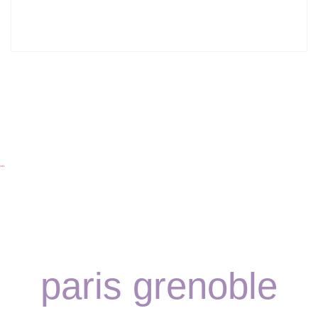
Lyon : Le Desjeuneur
…
paris grenoble