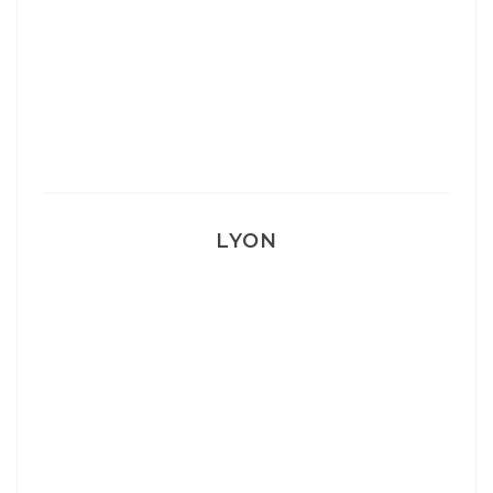
Mon Post Partum
Mon accouchement
LYON
Lyon: La Villa Marx
Aperitivo & Épicerie italienne à Lyon