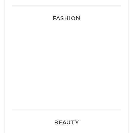
FASHION
Josef Dr Martens
Sélection Léopard
Pyjamas nounours matchy
BEAUTY