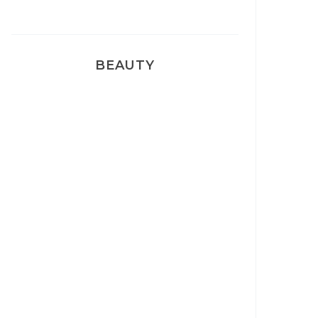
BEAUTY
Correcteur Super BB Erborian
Un sourire parfait avec Dr
Smile
Ma rosacée : comment je l’ai
traité