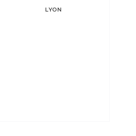
LYON
Lyon: La Villa Marx
Aperitivo & Épicerie italienne à
Lyon
Lyon : Le Desjeuneur