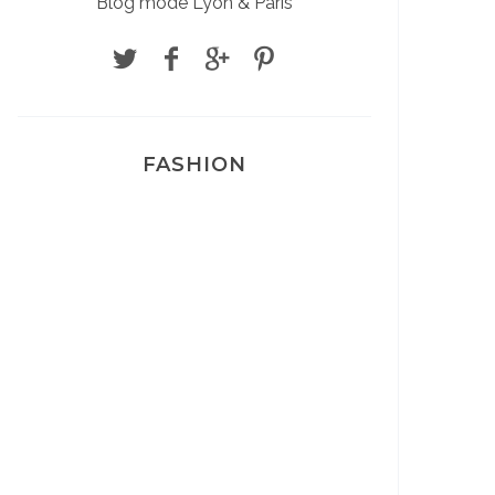
Blog mode Lyon & Paris
FASHION
Josef Dr Martens
Sélection Léopard
Pyjamas nounours matchy