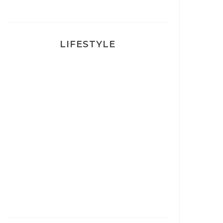
LIFESTYLE
Ça va mais pas trop
Mon Post Partum
Mon accouchement