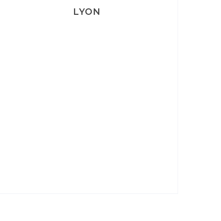
LYON
Lyon: La Villa Marx
Aperitivo & Épicerie italienne à
Lyon
Lyon : Le Desjeuneur