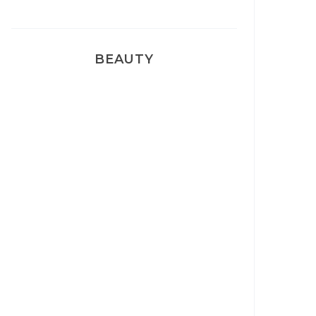
BEAUTY
Correcteur Super BB Erborian
Un sourire parfait avec Dr
Smile
Ma rosacée : comment je l’ai
traité