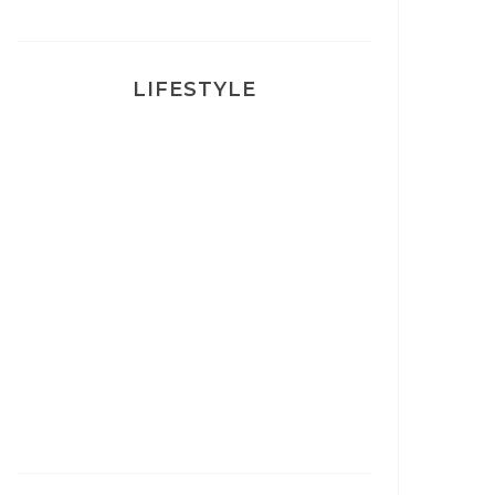
LIFESTYLE
Ça va mais pas trop
Mon Post Partum
Mon accouchement