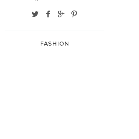
FASHION
Josef Dr Martens
Sélection Léopard
Pyjamas nounours matchy