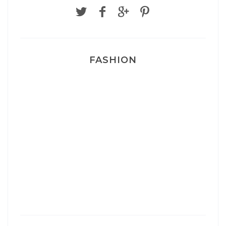
FASHION
Josef Dr Martens
Sélection Léopard
Pyjamas nounours matchy