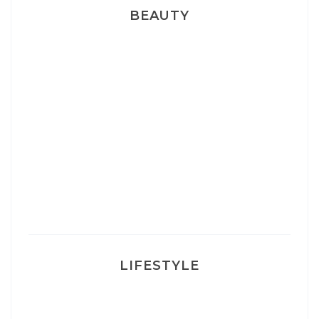
BEAUTY
Correcteur Super BB Erborian
Un sourire parfait avec Dr Smile
Ma rosacée : comment je l’ai traité
LIFESTYLE