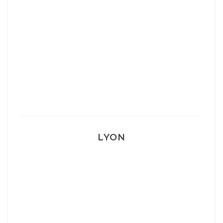
Ça va mais pas trop
Mon Post Partum
Mon accouchement
LYON
Lyon: La Villa Marx
Aperitivo & Épicerie italienne à Lyon