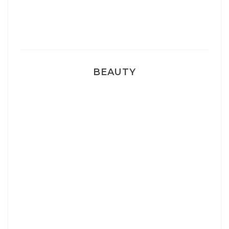
Pyjamas nounours matchy
BEAUTY
Correcteur Super BB Erborian
Un sourire parfait avec Dr Smile
Ma rosacée : comment je l’ai traité