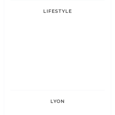
LIFESTYLE
Ça va mais pas trop
Mon Post Partum
Mon accouchement
LYON