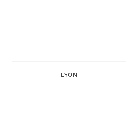
Mon Post Partum
Mon accouchement
LYON
Lyon: La Villa Marx
Aperitivo & Épicerie italienne à Lyon