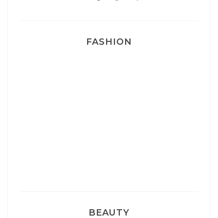
FASHION
Josef Dr Martens
Sélection Léopard
Pyjamas nounours matchy
BEAUTY