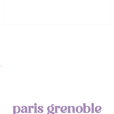
Lyon : Le Desjeuneur
…
paris grenoble