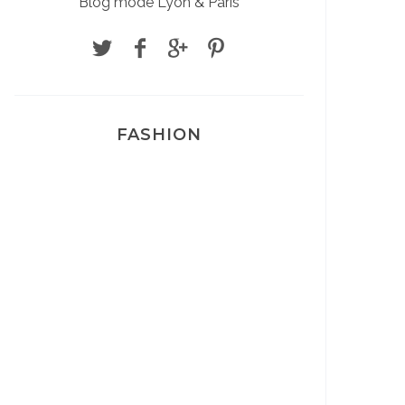
Blog mode Lyon & Paris
FASHION
Josef Dr Martens
Sélection Léopard
Pyjamas nounours matchy