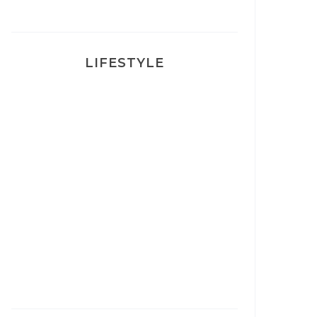
LIFESTYLE
Ça va mais pas trop
Mon Post Partum
Mon accouchement