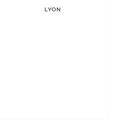
LYON
Lyon: La Villa Marx
Aperitivo & Épicerie italienne à
Lyon
Lyon : Le Desjeuneur