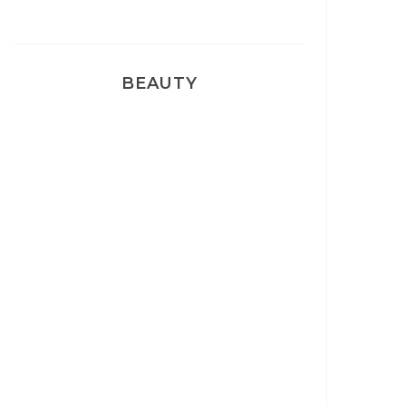
BEAUTY
Correcteur Super BB Erborian
Un sourire parfait avec Dr
Smile
Ma rosacée : comment je l’ai
traité