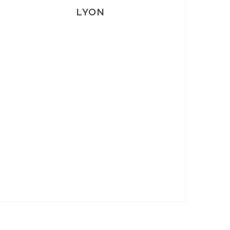
LYON
Lyon: La Villa Marx
Aperitivo & Épicerie italienne à
Lyon
Lyon : Le Desjeuneur