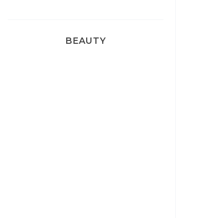
BEAUTY
Correcteur Super BB Erborian
Un sourire parfait avec Dr
Smile
Ma rosacée : comment je l’ai
traité