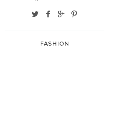
FASHION
Josef Dr Martens
Sélection Léopard
Pyjamas nounours matchy