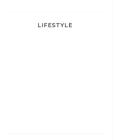
LIFESTYLE
Ça va mais pas trop
Mon Post Partum
Mon accouchement