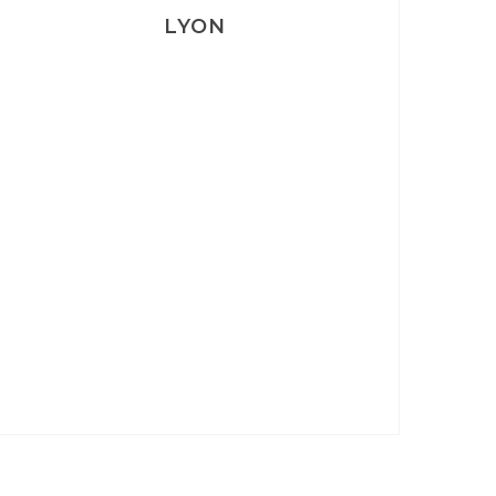
LYON
Lyon: La Villa Marx
Aperitivo & Épicerie italienne à
Lyon
Lyon : Le Desjeuneur