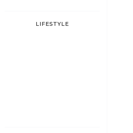
LIFESTYLE
Ça va mais pas trop
Mon Post Partum
Mon accouchement