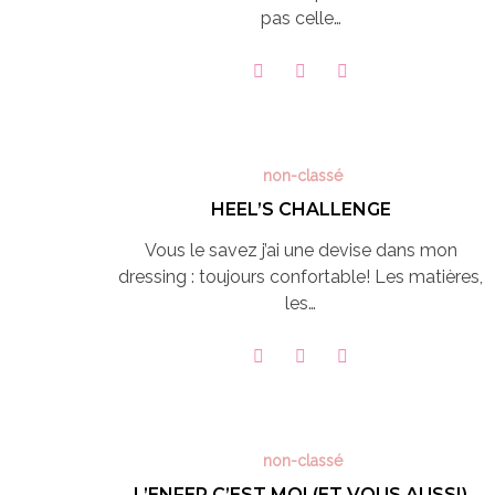
pas celle…
non-classé
HEEL’S CHALLENGE
Vous le savez j’ai une devise dans mon
dressing : toujours confortable! Les matières,
les…
non-classé
L’ENFER C’EST MOI (ET VOUS AUSSI)