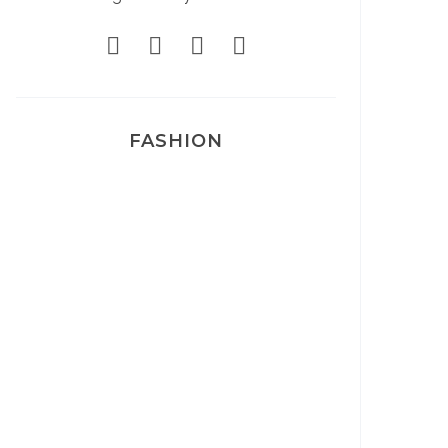
FASHION
Josef Dr Martens
Sélection Léopard
Pyjamas nounours matchy