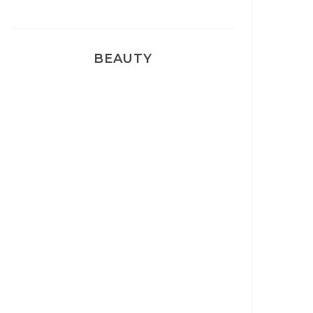
BEAUTY
Correcteur Super BB Erborian
Un sourire parfait avec Dr
Smile
Ma rosacée : comment je l’ai
traité