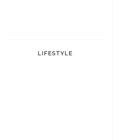
Ma rosacée : comment je l’ai
traité
LIFESTYLE
Ça va mais pas trop
Mon Post Partum
Mon accouchement