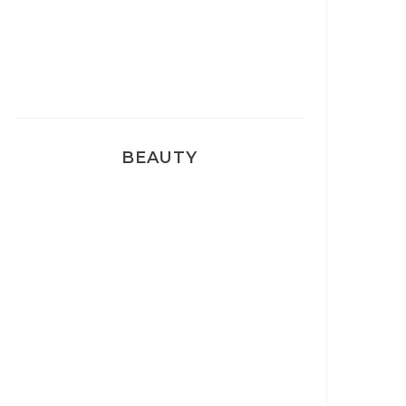
Pyjamas nounours matchy
BEAUTY
Correcteur Super BB Erborian
Un sourire parfait avec Dr
Smile