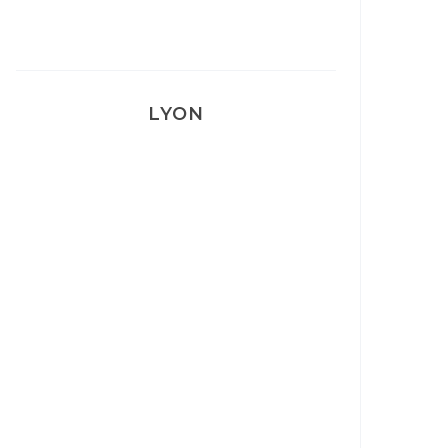
LYON
Lyon: La Villa Marx
Aperitivo & Épicerie italienne à
Lyon
Lyon : Le Desjeuneur