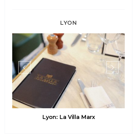
LYON
Lyon: La Villa Marx
Ap