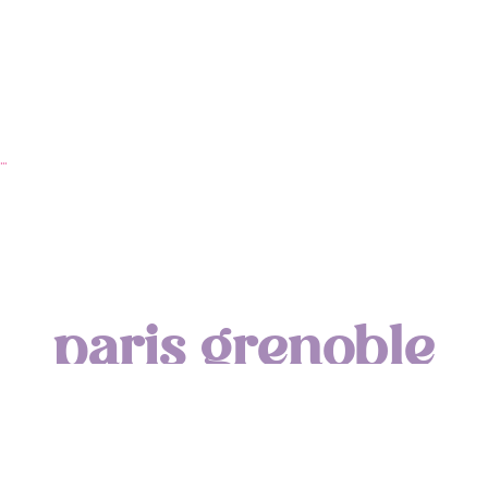
…
paris grenoble
by clémentine drn