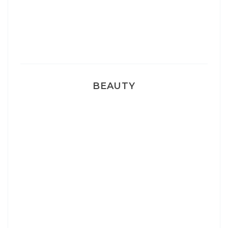
Pyjamas nounours matchy
BEAUTY
Correcteur Super BB Erborian
Un sourire parfait avec Dr Smile
Ma rosacée : comment je l’ai traité