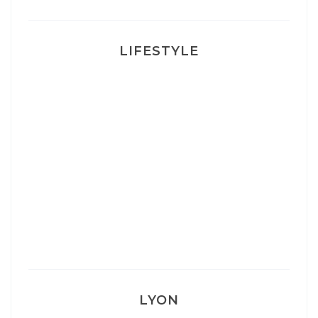
LIFESTYLE
Ça va mais pas trop
Mon Post Partum
Mon accouchement
LYON