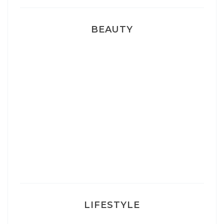
BEAUTY
Correcteur Super BB Erborian
Un sourire parfait avec Dr Smile
Ma rosacée : comment je l’ai traité
LIFESTYLE