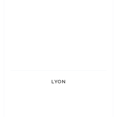
Ça va mais pas trop
Mon Post Partum
Mon accouchement
LYON
Lyon: La Villa Marx