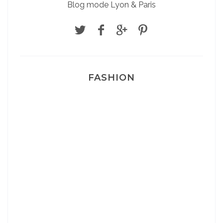
Blog mode Lyon & Paris
FASHION
Josef Dr Martens
Sélection Léopard
Pyjamas nounours matchy