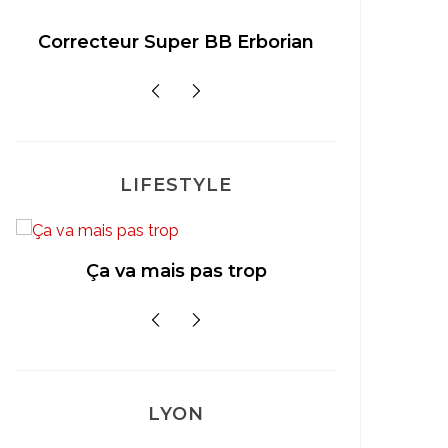
Correcteur Super BB Erborian
Un sour
LIFESTYLE
Mon
Ça va mais pas trop
LYON