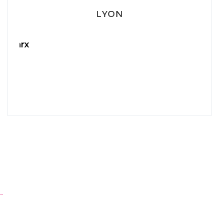
LYON
Aperitivo & Épicerie italienne à Lyon