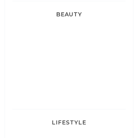
BEAUTY
Correcteur Super BB Erborian
Un sourire parfait avec Dr Smile
Ma rosacée : comment je l’ai traité
LIFESTYLE