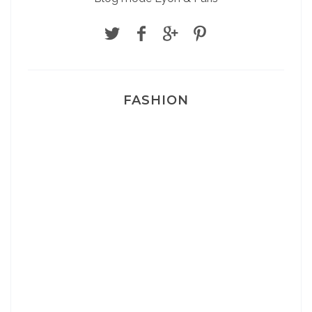
FASHION
Josef Dr Martens
Sélection Léopard
Pyjamas nounours matchy