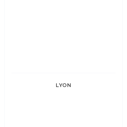
Ça va mais pas trop
Mon Post Partum
Mon accouchement
LYON
Lyon: La Villa Marx