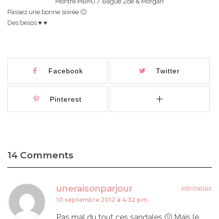
Montre MBMJ / Bague Zoe & Morgan
Passez une bonne soirée 🙂
Des besos ♥ ♥
Facebook
Twitter
Pinterest
14 Comments
uneraisonparjour
RÉPONDRE
10 septembre 2012 à 4:32 pm
Pas mal du tout ces sandales 🙂 Mais le