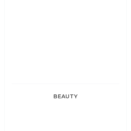
Josef Dr Martens
Sélection Léopard
Pyjamas nounours matchy
BEAUTY
Correcteur Super BB Erborian