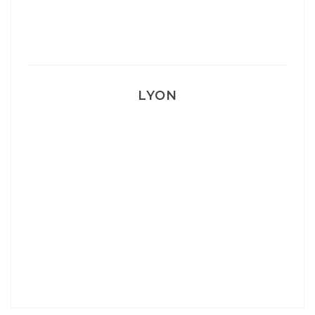
Mon accouchement
LYON
Lyon: La Villa Marx
Aperitivo & Épicerie italienne à Lyon
Lyon : Le Desjeuneur