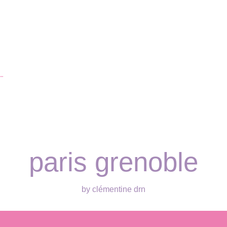
…
paris grenoble
by clémentine drn