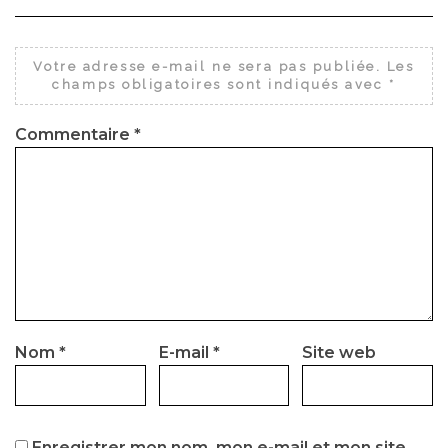
Votre adresse e-mail ne sera pas publiée.
Les
champs obligatoires sont indiqués avec
*
Commentaire
*
Nom
*
E-mail
*
Site web
Enregistrer mon nom, mon e-mail et mon site