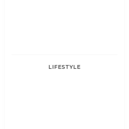
Un sourire parfait avec Dr Smile
Ma rosacée : comment je l’ai traité
LIFESTYLE
Ça va mais pas trop
Mon Post Partum