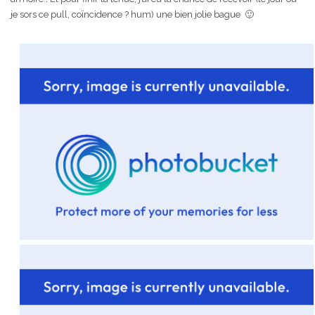
je sors ce pull, coïncidence ? hum) une bien jolie bague 🙂