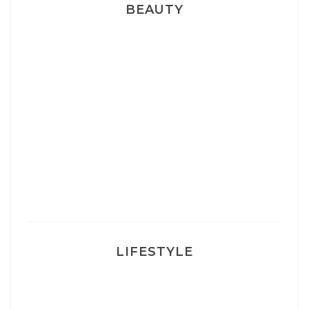
BEAUTY
Correcteur Super BB Erborian
Un sourire parfait avec Dr Smile
Ma rosacée : comment je l’ai traité
LIFESTYLE