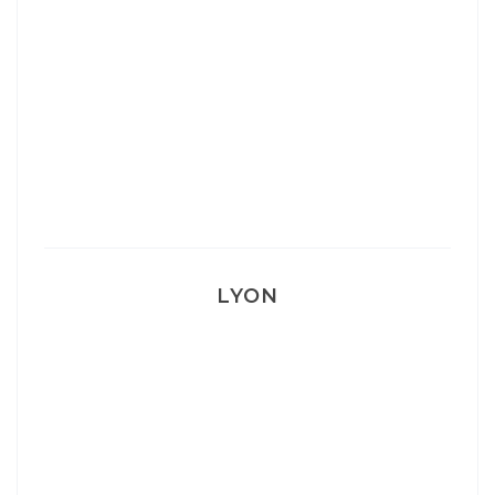
Ça va mais pas trop
Mon Post Partum
Mon accouchement
LYON
Lyon: La Villa Marx
Aperitivo & Épicerie italienne à Lyon