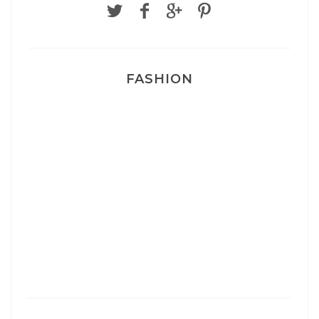
FASHION
Josef Dr Martens
Sélection Léopard
Pyjamas nounours matchy