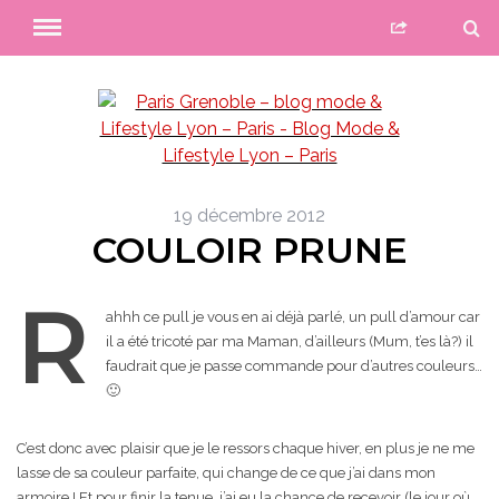
19 décembre 2012
COULOIR PRUNE
R
ahhh ce pull je vous en ai déjà parlé, un pull d’amour car
il a été tricoté par ma Maman, d’ailleurs (Mum, t’es là?) il
faudrait que je passe commande pour d’autres couleurs…
🙂
C’est donc avec plaisir que je le ressors chaque hiver, en plus je ne me
lasse de sa couleur parfaite, qui change de ce que j’ai dans mon
armoire ! Et pour finir la tenue, j’ai eu la chance de recevoir (le jour où