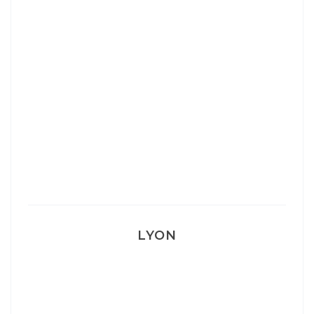
Ça va mais pas trop
Mon Post Partum
Mon accouchement
LYON
Lyon: La Villa Marx