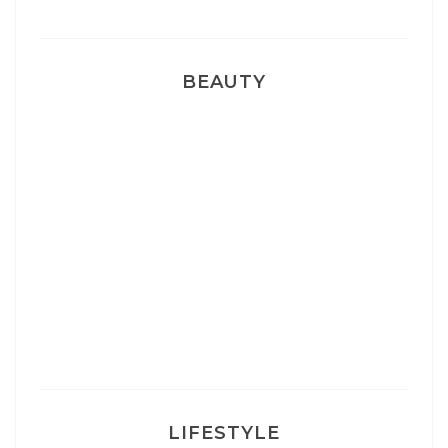
BEAUTY
Correcteur Super BB Erborian
Un sourire parfait avec Dr Smile
Ma rosacée : comment je l’ai traité
LIFESTYLE