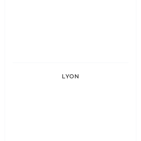
Mon Post Partum
Mon accouchement
LYON
Lyon: La Villa Marx
Aperitivo & Épicerie italienne à Lyon