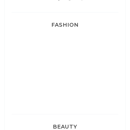
FASHION
Josef Dr Martens
Sélection Léopard
Pyjamas nounours matchy
BEAUTY