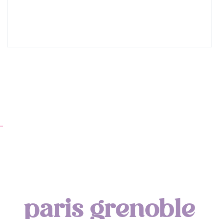
Lyon : Le Desjeuneur
…
paris grenoble