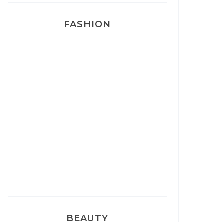
FASHION
Josef Dr Martens
Sélection Léopard
Pyjamas nounours matchy
BEAUTY