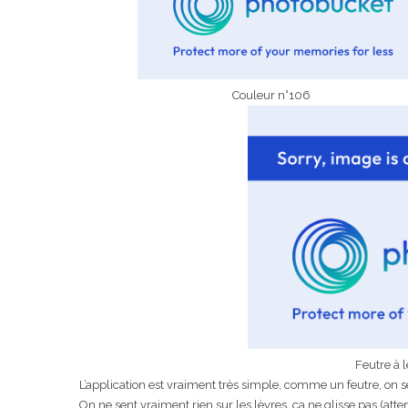
Couleur n°106 Couleu
Feutre à 
L’application est vraiment très simple, comme un feutre, on se 
On ne sent vraiment rien sur les lèvres, ça ne glisse pas (att