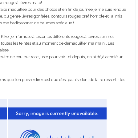
 un rouge à lèvres mate!
 faite maquillée pour des photos et en fin de journée je me suis rendue
 genre lèvres gonflées, contours rouges bref horrible et j’ai mis
ns me badigeonner de baumes spéciaux !
ko, je m’amuse à tester les différents rouges à lèvres sur mes
peu toutes les teintes et au moment de démaquiller ma main… Les
aisse.
eutre de couleur rose juste pour voir… et depuis j’en ai déjà acheté un
ns que l’on puisse dire c’est que c’est pas évident de faire ressortir les