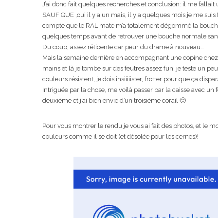
J’ai donc fait quelques recherches et conclusion: il me fallait
SAUF QUE ,oui il y a un mais, il y a quelques mois je me suis
compte que le RAL mate m’a totalement dégommé la bouche, du
quelques temps avant de retrouver une bouche normale sa
Du coup, assez réticente car peur du drame à nouveau…
Mais la semaine dernière en accompagnant une copine chez Ki
mains et là je tombe sur des feutres assez fun, je teste un 
couleurs résistent, je dois insiiiiister, frotter pour que ça dispar
Intriguée par la chose, me voilà passer par la caisse avec un f
deuxième et j’ai bien envie d’un troisième corail 🙂
Pour vous montrer le rendu je vous ai fait des photos, et le moi
couleurs comme il se doit (et désolée pour les cernes)!