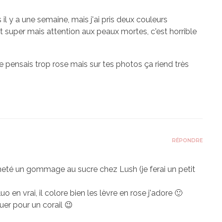
 il y a une semaine, mais j'ai pris deux couleurs
est super mais attention aux peaux mortes, c'est horrible
 le pensais trop rose mais sur tes photos ça riend très
RÉPONDRE
heté un gommage au sucre chez Lush (je ferai un petit
o en vrai, il colore bien les lèvre en rose j'adore 🙂
quer pour un corail 😉