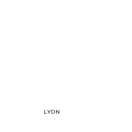
Ça va mais pas trop
Mon Post Partum
Mon accouchement
LYON