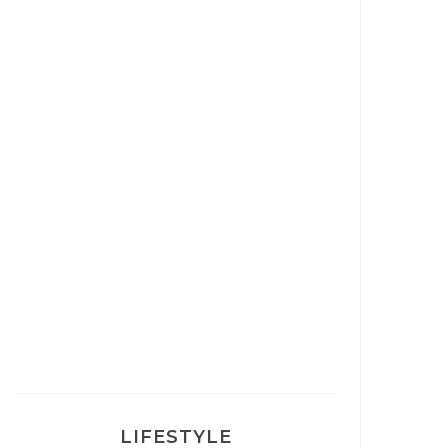
Correcteur Super BB Erborian
Un sourire parfait avec Dr
Smile
Ma rosacée : comment je l’ai
traité
LIFESTYLE