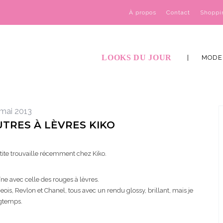
À propos
Contact
Shoppi
LOOKS DU JOUR
MODE
 mai 2013
UTRES À LÈVRES KIKO
petite trouvaille récemment chez Kiko.
ne avec celle des rouges à lèvres.
eois, Revlon et Chanel, tous avec un rendu glossy, brillant, mais je
ngtemps.