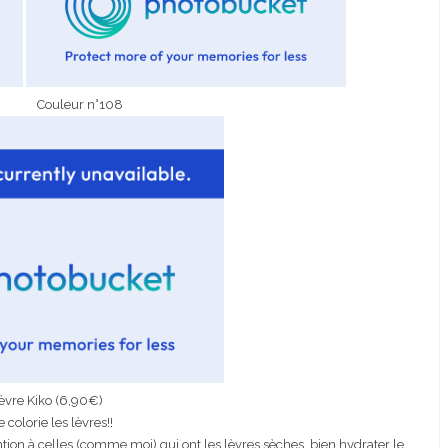
r n°108
lèvre Kiko (6,90€)
colorie les lèvres!!
ention à celles (comme moi) qui ont les lèvres sèches, bien hydrater le