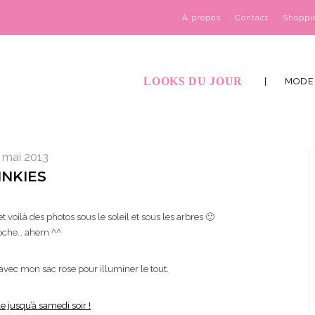
À propos
Contact
Shoppi
LOOKS DU JOUR
MODE
 mai 2013
INKIES
et voilà des photos sous le soleil et sous les arbres 🙂
iloche… ahem ^^
 avec mon sac rose pour illuminer le tout.
e jusqu’à samedi soir !