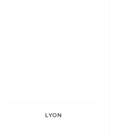
Ça va mais pas trop
Mon Post Partum
Mon accouchement
LYON