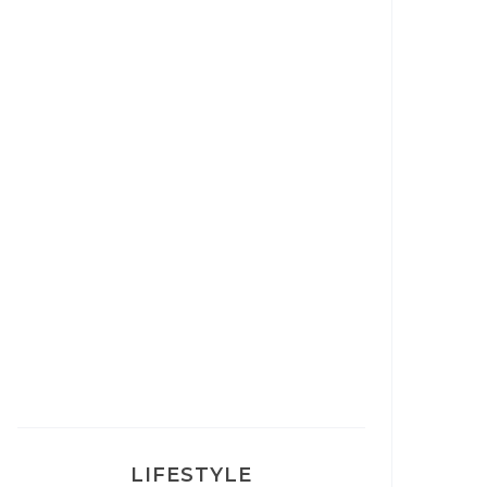
Correcteur Super BB Erborian
Un sourire parfait avec Dr
Smile
Ma rosacée : comment je l’ai
traité
LIFESTYLE