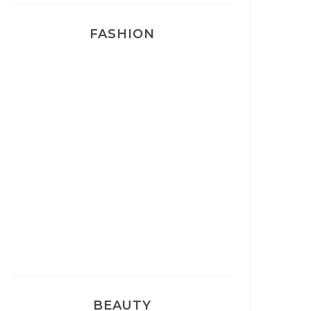
FASHION
Josef Dr Martens
Sélection Léopard
Pyjamas nounours matchy
BEAUTY