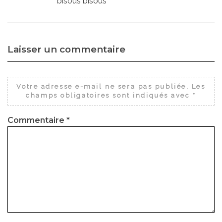
bisous bisous
Laisser un commentaire
Votre adresse e-mail ne sera pas publiée.
Les
champs obligatoires sont indiqués avec
*
Commentaire
*