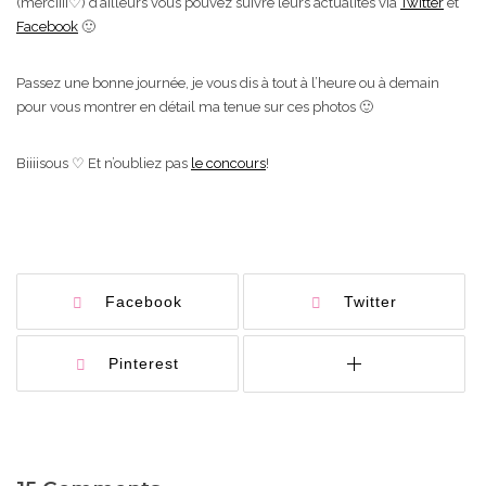
(merciiii♡) d’ailleurs vous pouvez suivre leurs actualités via
Twitter
et
Facebook
🙂
Passez une bonne journée, je vous dis à tout à l’heure ou à demain
pour vous montrer en détail ma tenue sur ces photos 🙂
Biiiisous ♡ Et n’oubliez pas
le concours
!
Facebook
Twitter
Pinterest