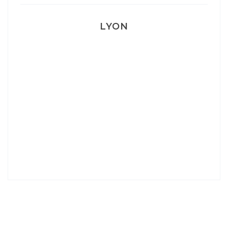
LYON
Lyon: La Villa Marx
Aperitivo & Épicerie italienne à Lyon
Lyon : Le Desjeuneur