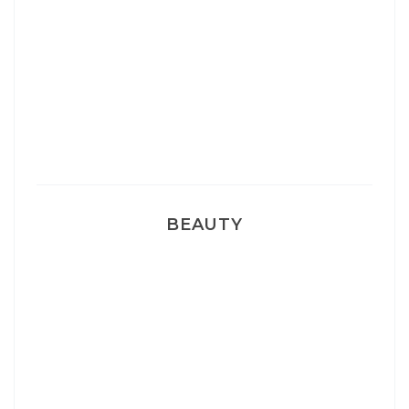
Sélection Léopard
Pyjamas nounours matchy
BEAUTY
Correcteur Super BB Erborian
Un sourire parfait avec Dr Smile