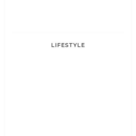
Ma rosacée : comment je l’ai traité
LIFESTYLE
Ça va mais pas trop
Mon Post Partum
Mon accouchement