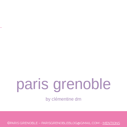
…
paris grenoble
by clémentine drn
©PARIS GRENOBLE – PARISGRENOBLEBLOG@GMAIL.COM -
MENTIONS