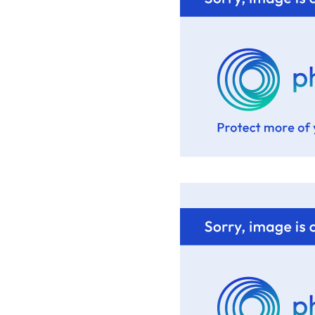
Ma rosacée : co
trai
Mon accou