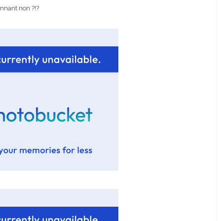
nnant non ?!?
Josef Dr Martens
Correcteur Super BB Erborian
ours matchy