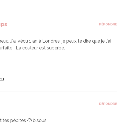
ups
RÉPONDRE
ur… J'ai vécu 1 an à Londres, je peux te dire que je l'ai
rfaite ! La couleur est superbe.
om
RÉPONDRE
tites pépites 🙂 bisous