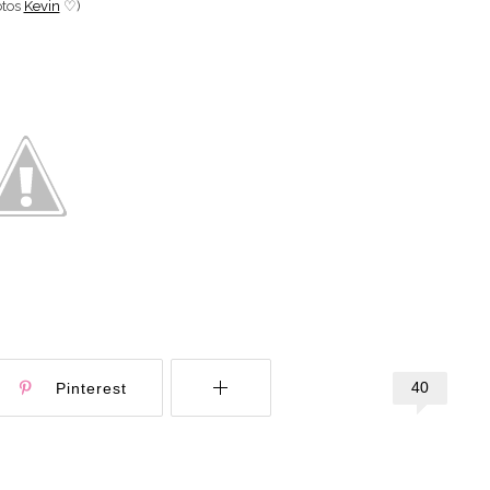
otos
Kevin
♡)
40
Pinterest