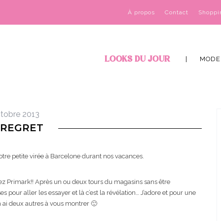
À propos
Contact
Shoppi
LOOKS DU JOUR
MODE
tobre 2013
 REGRET
otre petite virée à Barcelone durant nos vacances.
z Primark!! Après un ou deux tours du magasins sans être
s pour aller les essayer et là c’est la révélation… J’adore et pour une
en ai deux autres à vous montrer 🙂