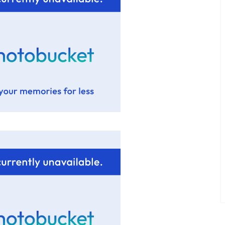
mment je l’ai
té
Ça va mais pas trop
Lyon: La Villa Marx
chement