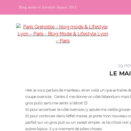
Blog mode et lifestyle depuis 2011
19 no
LE MA
Hier je vous parlais de manteau, et en voilà un que je traîne
coupe oversize… Certes il me donne un côté bibendum mais bi
gros pulls sans me sentir à l’étroit 🙂
Et pour accentuer le côté oversize j’y ajoute ma vieille gross
Et pour continuer dans l’effet masse, je porte mon nouveau co
parfait sur un gros pull ou un sweat simple. Je l’ai choisi no
autres bijoux, il y a vraiment de jolies choses.