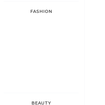
FASHION
Josef Dr Martens
Sélection Léopard
Pyjamas nounours matchy
BEAUTY