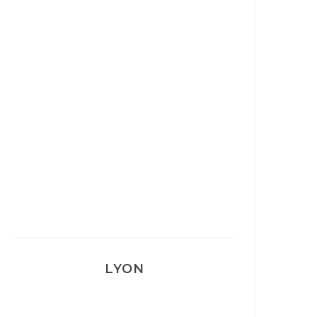
Ça va mais pas trop
Mon Post Partum
Mon accouchement
LYON