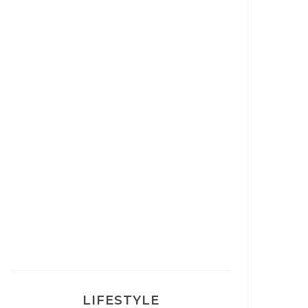
Correcteur Super BB Erborian
Un sourire parfait avec Dr
Smile
Ma rosacée : comment je l’ai
traité
LIFESTYLE