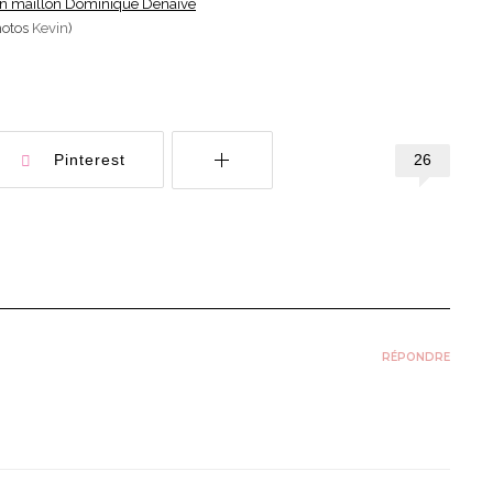
 en maillon Dominique Denaive
hotos
Kevin
)
26
Pinterest
RÉPONDRE