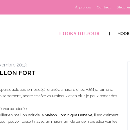
À propos
Contact
Shoppi
LOOKS DU JOUR
MODE
vembre 2013
ILLON FORT
 depuis quelques temps déjà, croisé au hasard chez H&M j’ai aimé sa
zarrement j’adore ce côté volumineux et en plus je peux porter des
e écharpe adorée!
llier en maillon noir de la
Maison Dominique Denaive
, il est vraiment
ir pour pouvoir l’assortir avec un maximum de tenue mais allez voir les