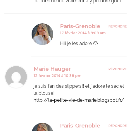
Je commence vraiment à y prendre goût…
Paris-Grenoble
RÉPONDRE
17 février 2014 à 9:09 am
Hiii je les adore 🙂
Marie Hauger
RÉPONDRE
12 février 2014 à 10:38 pm
je suis fan des slippers!! et j'adore le sac et
la blouse!
http://la-petite-vie-de-marie.blogspot.fr/
Paris-Grenoble
RÉPONDRE