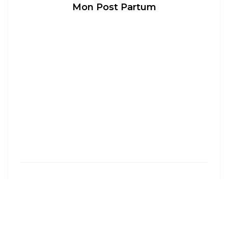
Mon Post Partum
LYON
Aperitivo & Épicerie italienne à Lyon