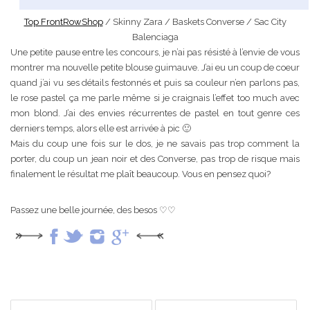
Top FrontRowShop
/ Skinny Zara / Baskets Converse / Sac City
Balenciaga
Une petite pause entre les concours, je n’ai pas résisté à l’envie de vous
montrer ma nouvelle petite blouse guimauve. J’ai eu un coup de coeur
quand j’ai vu ses détails festonnés et puis sa couleur n’en parlons pas,
le rose pastel ça me parle même si je craignais l’effet too much avec
mon blond. J’ai des envies récurrentes de pastel en tout genre ces
derniers temps, alors elle est arrivée à pic 🙂
Mais du coup une fois sur le dos, je ne savais pas trop comment la
porter, du coup un jean noir et des Converse, pas trop de risque mais
finalement le résultat me plaît beaucoup. Vous en pensez quoi?
Passez une belle journée, des besos ♡♡