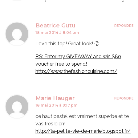
Beatrice Gutu
RÉPONDRE
18 mai 2014 à 8:04 pm
Love this top! Great look! 🙂
P.S: Enter my GIVEAWAY and win $80
voucher free to spend!
http://www.thefashioncuisine.com/
Marie Hauger
RÉPONDRE
18 mai 2014 à 9:17 pm
ce haut pastel est vraiment superbe et te
vas très bien!
http://la-petite-vie-de-marie.blogspot.fr/