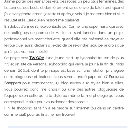
J’aime porter des jeans/baskets, des robes un peu plus féminines, des
ballerines, des boots et dernièrement j’ai eu envie de talon bref quand
j’ai envie généralement je teste et après je vois si je me sens bien et si le
résultat et l’allure qui en ressort me plaisent!
En début d’année j’ai été contacté par Carine, une super nana qui avec
des collègues de promo de Master se sont lancées dans un projet
professionnel vraiment chouette, quand elle m’a présenté ce projet et
le rôle que j’aurai dedans si je décide de rejoindre l’équipe, je crois que
je n’ai pas vraiment hésité!
Ce projet c’est
TWIGOA
: Une jeune start-up lyonnaise (raison de plus
^^) et un site de Personal eShopping qui verra le jour à la fin du mois
de juin 20014, dont le principe est basé sur une relation privilégiée
entre blogueuse et lectrice. Nous serons une équipe de
17 Personal
Shoppers
pour commencer, 17 blogueuses aux styles bien à elles,
vous pourrez donc me choisir ou une des autres blogueuses de
l’équipe selon celle qui a le style ou même la morphologie qui vous
correspond le plus pour vous donner des conseils.
Fini le shopping sans fin à se perdre sur Internet (ou dans un centre
commercial) pour au final ne rien trouver!