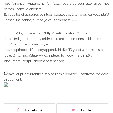
rose American Apparel, il n’en fallait pas plus pour aller avec mes
petites Rockstud chéries!
Et vous les chaussures pointues, cloutées et à lanières, ça vous plaît?
Passez une bonne journée, je vous embrasse ♡♡
!function(d,s,id){var e, p = /^http:/.test(d.location) ? ‘http’ :
‘https’;if(!d.getElementById(id)) {e = d.createElement(s);e.id = id;e.src =
p + ‘://’ + ‘widgets.rewardstyle.com’ +
‘/js/shopthepost.js’;d.body.appendChild(e);}if(typeof window.__stp ===
‘object’) if(d.readyState === ‘complete’) {window.__stp.init();}}
(document, ‘script’, ‘shopthepost-script’);
JavaScript is currently disabled in this browser. Reactivate it to view
this content.
Facebook
Twitter