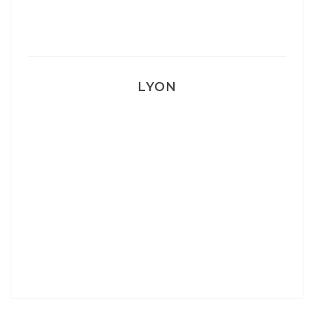
Mon accouchement
LYON
Lyon: La Villa Marx
Aperitivo & Épicerie italienne à Lyon
Lyon : Le Desjeuneur