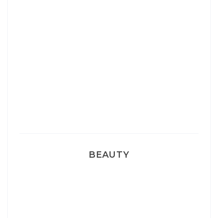
Josef Dr Martens
Sélection Léopard
Pyjamas nounours matchy
BEAUTY
Correcteur Super BB Erborian