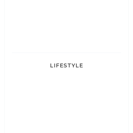
Un sourire parfait avec Dr Smile
Ma rosacée : comment je l’ai traité
LIFESTYLE
Ça va mais pas trop
Mon Post Partum