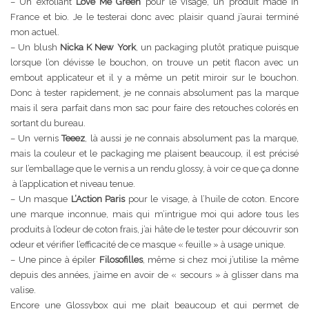
– Un exfoliant
Love Me Green
pour le visage, un produit made in
France et bio. Je le testerai donc avec plaisir quand j’aurai terminé
mon actuel.
– Un blush
Nicka K New York
, un packaging plutôt pratique puisque
lorsque l’on dévisse le bouchon, on trouve un petit flacon avec un
embout applicateur et il y a même un petit miroir sur le bouchon.
Donc à tester rapidement, je ne connais absolument pas la marque
mais il sera parfait dans mon sac pour faire des retouches colorés en
sortant du bureau.
– Un vernis
Teeez
, là aussi je ne connais absolument pas la marque,
mais la couleur et le packaging me plaisent beaucoup, il est précisé
sur l’emballage que le vernis a un rendu glossy, à voir ce que ça donne
à l’application et niveau tenue.
– Un masque
L’Action Paris
pour le visage, à l’huile de coton. Encore
une marque inconnue, mais qui m’intrigue moi qui adore tous les
produits à l’odeur de coton frais, j’ai hâte de le tester pour découvrir son
odeur et vérifier l’efficacité de ce masque « feuille » à usage unique.
– Une pince à épiler
Filosofilles
, même si chez moi j’utilise la même
depuis des années, j’aime en avoir de « secours » à glisser dans ma
valise.
Encore une Glossybox qui me plait beaucoup et qui permet de